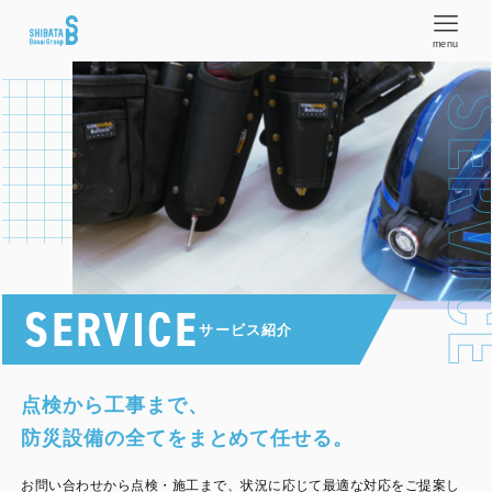
menu
SERV
SERVICE
サービス紹介
点検から工事まで、
防災設備の全てをまとめて任せる。
お問い合わせから点検・施工まで、状況に応じて最適な対応をご提案し